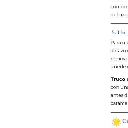
común a
del mar
5. Un 
Para mu
abrazo 
removie
quede 
Truco 
con una
antes d
caramel
C