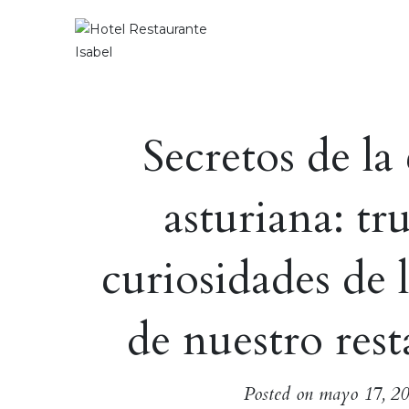
Secretos de la
Inicio
asturiana: tr
Carta Restaurant
curiosidades de l
Hotel
de nuestro res
Blog
Posted on
mayo 17, 2