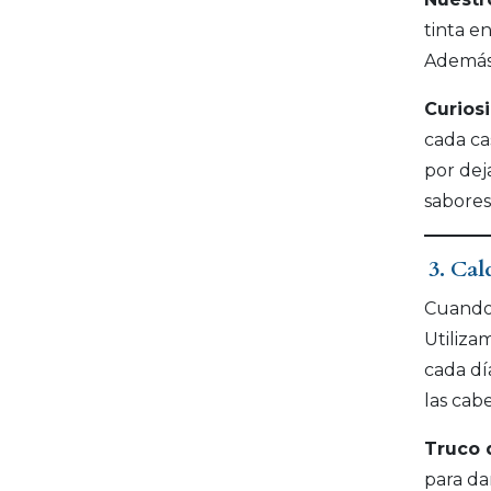
tinta e
Además,
Curios
cada ca
por dej
sabores
3. Cal
Cuando 
Utiliza
cada dí
las cab
Truco 
para da