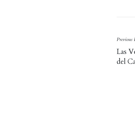
Post
Previous 
Las V
navi
del C