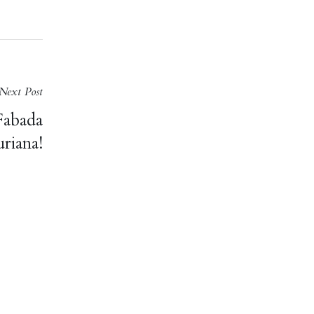
Next Post
Fabada
riana!