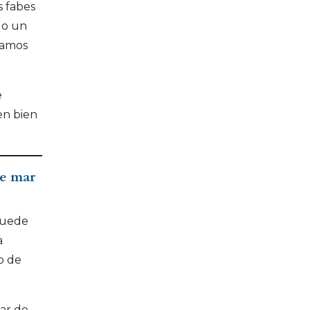
s fabes
do un
tamos
e
en bien
de mar
quede
a
o de
ar de