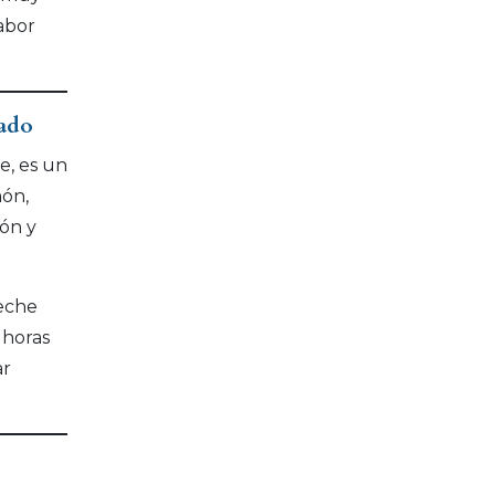
abor
mado
e, es un
món,
ón y
eche
 horas
ar