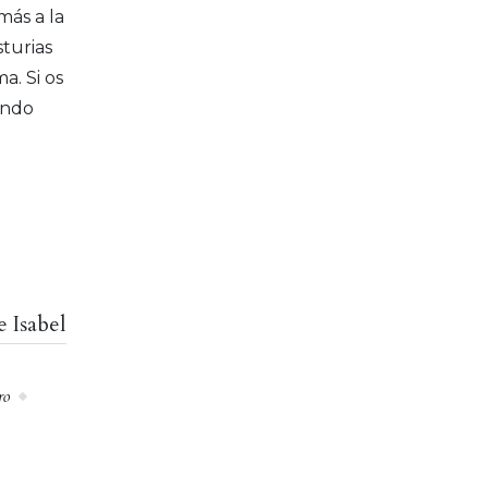
ás a la
turias
a. Si os
ando
e Isabel
ro