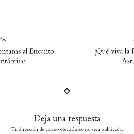
Post
entanas al Encanto
¡Qué viva la 
gation
antábrico
Astu
Deja una respuesta
Tu dirección de correo electrónico no será publicada.