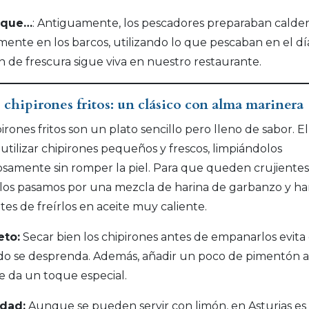
 que…
: Antiguamente, los pescadores preparaban calde
mente en los barcos, utilizando lo que pescaban en el dí
ón de frescura sigue viva en nuestro restaurante.
s chipirones fritos: un clásico con alma marinera
pirones fritos son un plato sencillo pero lleno de sabor. E
 utilizar chipirones pequeños y frescos, limpiándolos
samente sin romper la piel. Para que queden crujientes
, los pasamos por una mezcla de harina de garbanzo y ha
ntes de freírlos en aceite muy caliente.
eto:
Secar bien los chipirones antes de empanarlos evita
o se desprenda. Además, añadir un poco de pimentón a
le da un toque especial.
idad:
Aunque se pueden servir con limón, en Asturias e