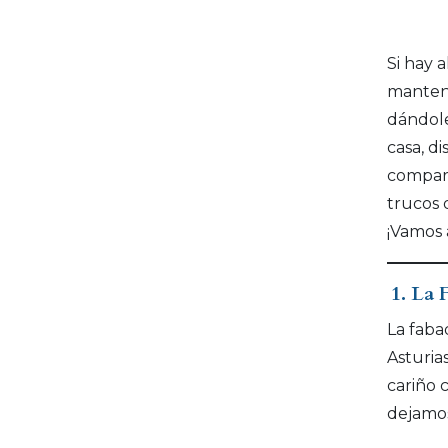
Contacto
Si hay 
mantene
dándole
casa, d
compart
trucos 
¡Vamos 
1. La 
La faba
Asturia
cariño 
dejamos