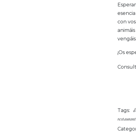
Esperam
esencia
con vos
animáis
vengáis
¡Os esp
Consult
d
Tags:
restaurant
Categor