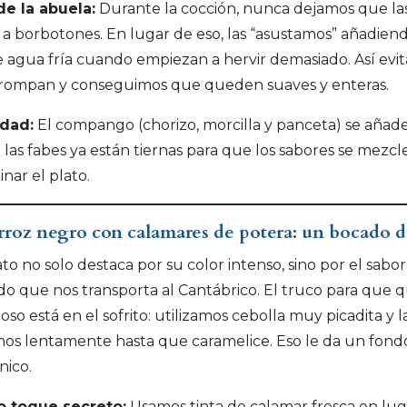
de la abuela:
Durante la cocción, nunca dejamos que la
 a borbotones. En lugar de eso, las “asustamos” añadien
 agua fría cuando empiezan a hervir demasiado. Así evi
 rompan y conseguimos que queden suaves y enteras.
idad:
El compango (chorizo, morcilla y panceta) se añad
las fabes ya están tiernas para que los sabores se mezcl
nar el plato.
arroz negro con calamares de potera: un bocado 
ato no solo destaca por su color intenso, sino por el sabor
o que nos transporta al Cantábrico. El truco para que 
oso está en el sofrito: utilizamos cebolla muy picadita y l
os lentamente hasta que caramelice. Eso le da un fond
nico.
o toque secreto:
Usamos tinta de calamar fresca en lug