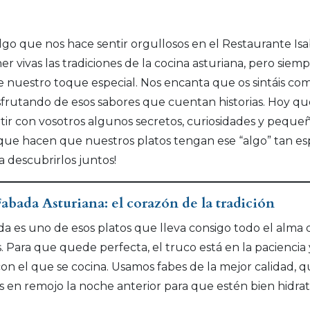
algo que nos hace sentir orgullosos en el Restaurante Isa
r vivas las tradiciones de la cocina asturiana, pero siem
 nuestro toque especial. Nos encanta que os sintáis co
isfrutando de esos sabores que cuentan historias. Hoy 
ir con vosotros algunos secretos, curiosidades y peque
que hacen que nuestros platos tengan ese “algo” tan esp
a descubrirlos juntos!
Fabada Asturiana: el corazón de la tradición
da es uno de esos platos que lleva consigo todo el alma 
s. Para que quede perfecta, el truco está en la paciencia 
con el que se cocina. Usamos fabes de la mejor calidad, 
 en remojo la noche anterior para que estén bien hidrat