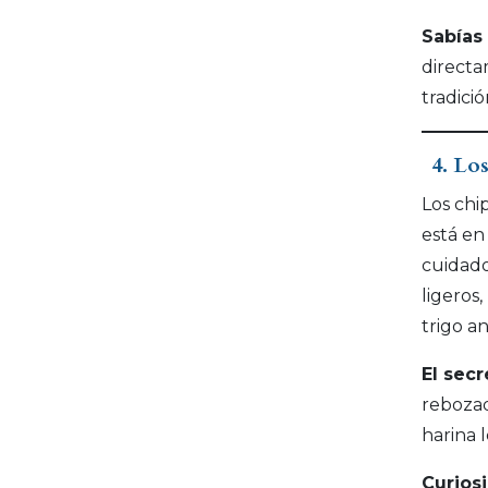
Sabías
directa
tradici
4. Lo
Los chi
está en
cuidado
ligeros
trigo a
El secr
rebozad
harina 
Curios