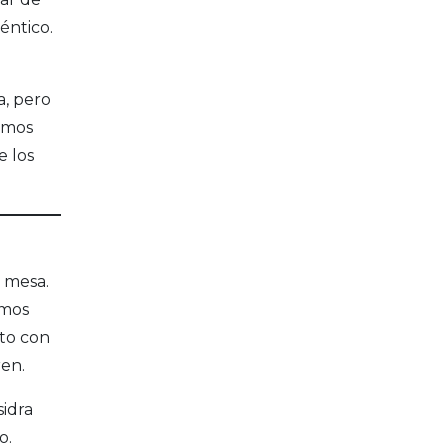
éntico.
a, pero
tamos
e los
 mesa.
imos
nto con
ren.
sidra
o.