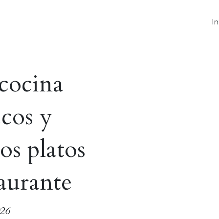
In
 cocina
ucos y
e
os platos
taurante
026