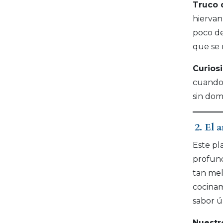
Truco 
hiervan
poco de
que se
Curios
cuando 
sin domi
2. El 
Este pl
profund
tan mel
cocinam
sabor ú
Nuestr