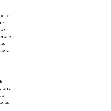
bel es
pre
mo en
queremos
ños
ecial.
de
y en el
que
adas.