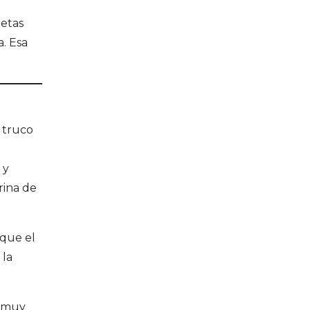
retas
a. Esa
l truco
 y
rina de
 que el
 la
s muy