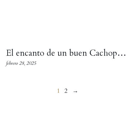
El encanto de un buen Cachopo Asturiano
febrero 28, 2025
Paginación
1
2
→
de
entradas