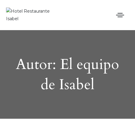
Inicio
Autor:
El equipo
Carta Restaurante
Hotel
de Isabel
Blog
Contacto