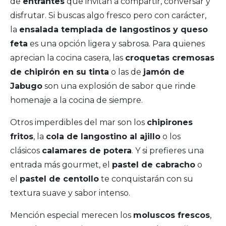
de
entrantes
que invitan a compartir, conversar y
disfrutar. Si buscas algo fresco pero con carácter,
la
ensalada templada de langostinos y queso
feta
es una opción ligera y sabrosa. Para quienes
aprecian la cocina casera, las
croquetas cremosas
de chipirón en su tinta
o las de
jamón de
Jabugo
son una explosión de sabor que rinde
homenaje a la cocina de siempre.
Otros imperdibles del mar son los
chipirones
fritos
, la
cola de langostino al ajillo
o los
clásicos
calamares de potera
. Y si prefieres una
entrada más gourmet, el
pastel de cabracho
o
el
pastel de centollo
te conquistarán con su
textura suave y sabor intenso.
Mención especial merecen los
moluscos frescos
,