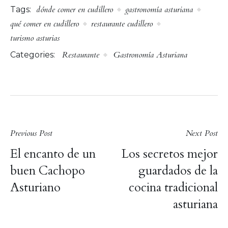
dónde comer en cudillero
gastronomía asturiana
Tags:
qué comer en cudillero
restaurante cudillero
turismo asturias
Restaurante
Gastronomía Asturiana
Categories:
Post
Previous Post
Next Post
El encanto de un
Los secretos mejor
navigation
buen Cachopo
guardados de la
Asturiano
cocina tradicional
asturiana